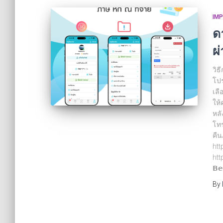
IM
ด
ผ
วิธ
โปร
เลื
ให้
หลั
โทร
คืน
htt
htt
𝗕
By