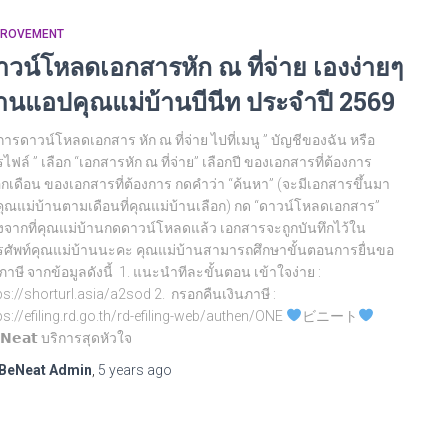
PROVEMENT
าวน์โหลดเอกสารหัก ณ ที่จ่าย เองง่ายๆ
่านแอปคุณแม่บ้านบีนีท ประจำปี 2569
ีการดาวน์โหลดเอกสาร หัก ณ ที่จ่าย ไปที่เมนู ” บัญชีของฉัน หรือ
ไฟล์ ” เลือก “เอกสารหัก ณ ที่จ่าย” เลือกปี ของเอกสารที่ต้องการ
อกเดือน ของเอกสารที่ต้องการ กดคำว่า “ค้นหา” (จะมีเอกสารขึ้นมา
คุณแม่บ้านตามเดือนที่คุณแม่บ้านเลือก) กด “ดาวน์โหลดเอกสาร”
งจากที่คุณแม่บ้านกดดาวน์โหลดแล้ว เอกสารจะถูกบันทึกไว้ใน
ศัพท์คุณแม่บ้านนะคะ คุณแม่บ้านสามารถศึกษาขั้นตอนการยื่นขอ
ภาษี จากข้อมูลดังนี้ 1. แนะนำทีละขั้นตอน เข้าใจง่าย :
ps://shorturl.asia/a2sod 2. กรอกคืนเงินภาษี :
ps://efiling.rd.go.th/rd-efiling-web/authen/ONE
ビニート
𝗡𝗲𝗮𝘁 บริการสุดหัวใจ
BeNeat Admin
,
5 years
ago