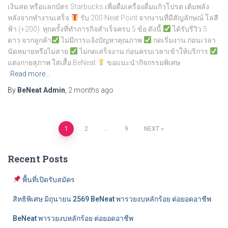
เงินสด หรือแลกบัตร Starbucks เพื่อดื่มเครื่องดื่มแก้วโปรด เติมพลัง
หลังจากทำงานเสร็จ
รับ 200 Neat Point จากงานที่มีสัญลักษณ์ โล่สี
ฟ้า (+200) ทุกครั้งที่ทำภารกิจสำเร็จครบ 5 ข้อ ดังนี้
ได้รับรีวิว 5
ดาว จากลูกค้า
ไม่มีการแจ้งปัญหาคุณภาพ
กดเริ่มงาน ก่อนเวลา
นัดหมายหรือไม่สาย
ไม่กดเสร็จงาน ก่อนครบเวลาเข้าให้บริการ
แต่งกายสุภาพ ใส่เสื้อ BeNeat
ขอแนะนำกิจกรรมพิเศษ
Read more…
By
BeNeat Admin
,
2 months
ago
Posts
1
2
…
9
NEXT
navigation
Recent Posts
พื้นที่เปิดรับสมัคร
สิทธิพิเศษ มิถุนายน 2569 BeNeat พารวยงบหลักร้อย ต่อยอดอาชีพ
BeNeat พารวยงบหลักร้อย ต่อยอดอาชีพ