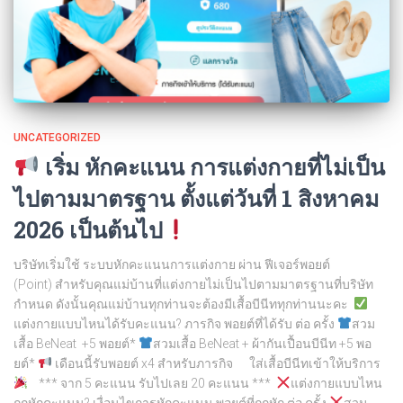
UNCATEGORIZED
เริ่ม หักคะแนน การแต่งกายที่ไม่เป็น
ไปตามมาตรฐาน ตั้งแต่วันที่ 1 สิงหาคม
2026 เป็นต้นไป
บริษัทเริ่มใช้ ระบบหักคะแนนการแต่งกาย ผ่าน ฟีเจอร์พอยต์
(Point) สำหรับคุณแม่บ้านที่แต่งกายไม่เป็นไปตามมาตรฐานที่บริษัท
กำหนด ดังนั้นคุณแม่บ้านทุกท่านจะต้องมีเสื้อบีนีททุกท่านนะคะ
แต่งกายแบบไหนได้รับคะแนน? ภารกิจ พอยต์ที่ได้รับ ต่อ ครั้ง
สวม
เสื้อ BeNeat +5 พอยต์*
สวมเสื้อ BeNeat + ผ้ากันเปื้อนบีนีท +5 พอ
ยต์*
เดือนนี้รับพอยต์ x4 สำหรับภารกิจ ใส่เสื้อบีนีทเข้าให้บริการ
*** จาก 5 คะแนน รับไปเลย 20 คะแนน ***
แต่งกายแบบไหน
ถูกหักคะแนน? เงื่อนไขการหักคะแนน พอยต์ที่ถูกหัก ต่อ ครั้ง
สวม