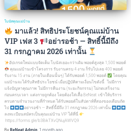
โบนัสคุณแม่บ้าน
มาแล้ว! สิทธิประโยชน์คุณแม่บ้าน
VIP เฟส 3
อย่ารอช้า — สิทธิ์นี้มีถึง
31 กรกฎาคม 2026 เท่านั้น
อัปเกรดใหม่แบบจัดเต็ม โบนัสเยอะกว่าเดิม พอยต์สูงสุด 1,500 พอยต์
คุณแม่บ้านเข้าโครงการ รับงานครบ 4 งาน ก็รับไปเลย 400 พอยต์
รับงาน 15 งาน (ภายในเดือนนั้นๆ) ได้รับพอยต์ 1,500 พอยต์
โดยคุณ
แม่บ้านจะได้รับสิทธิประโยชน์ เมื่อปฏิบัติตามเงื่อนไขดังนี้ ไม่มีการ
แจ้งปัญหาคุณภาพ ไม่มีการคืนงาน (ระยะกิจกรรม) ไม่กดเสร็จงาน
ก่อนครบเวลา แต่งกายถูกต้อง โดยต้องใส่เสื้อ BeNeat เข้าให้บริการ
ครบตามจำนวนงานที่กำหนด ได้รับพอยต์ในสัปดาห์ที่สองของเดือนถัด
ไป
อย่ารอช้า — สิทธิ์นี้มีถึง 31 กรกฎาคม 2026 เท่านั้น
ลงทะเบียนสมัครเป็นคุณแม่บ้าน VIP ได้ที่นี่
https://forms.gle/b3BikTXvQNujAWVQ9
By
BeNeat Admin
,
1 month
ago