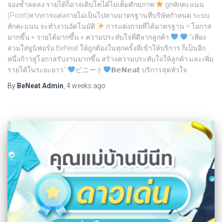
จองซ้ำลดลง รายได้ก็อาจเติบโตได้ไม่เต็มศักยภาพ
ถูกหักคะแนน
(Point)หากการแต่งกายไม่เป็นไปตามมาตรฐานที่บริษัทกำหนด ระบบ
หักคะแนน จะทำงานอัตโนมัติ
การแต่งกายที่ได้มาตรฐาน = โอกาส
มากขึ้น + รายได้มากขึ้น + ความประทับใจที่ดีจากลูกค้า
“เพียง
สวมใส่ยูนิฟอร์ม BeNeat ให้ถูกต้องในทุกครั้งที่เข้าให้บริการ ก็เป็นอีก
หนึ่งก้าวสู่โอกาสรับงานมากขึ้น สร้างความประทับใจให้ลูกค้า และเพิ่ม
รายได้ในระยะยาว”
ビニート
𝗕𝗲𝗡𝗲𝗮𝘁 บริการสุดหัวใจ
By
BeNeat Admin
,
4 weeks
ago