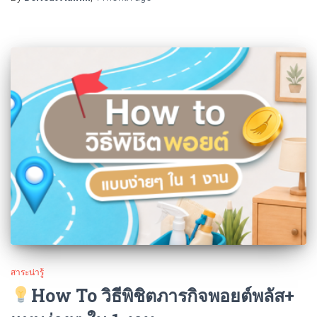
สาระน่ารู้
How To วิธีพิชิตภารกิจพอยต์พลัส+