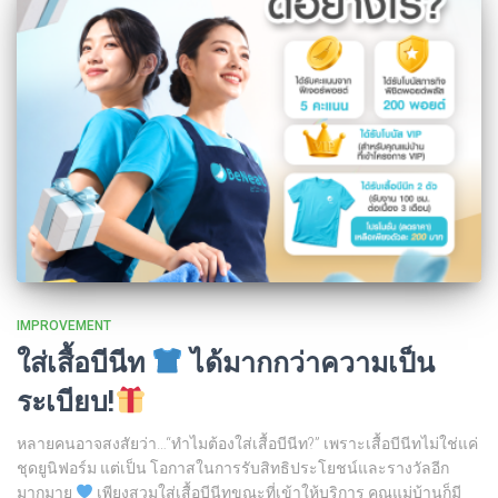
IMPROVEMENT
ใส่เสื้อบีนีท
ได้มากกว่าความเป็น
ระเบียบ!
หลายคนอาจสงสัยว่า…“ทำไมต้องใส่เสื้อบีนีท?” เพราะเสื้อบีนีทไม่ใช่แค่
ชุดยูนิฟอร์ม แต่เป็น โอกาสในการรับสิทธิประโยชน์และรางวัลอีก
มากมาย
เพียงสวมใส่เสื้อบีนีทขณะที่เข้าให้บริการ คุณแม่บ้านก็มี