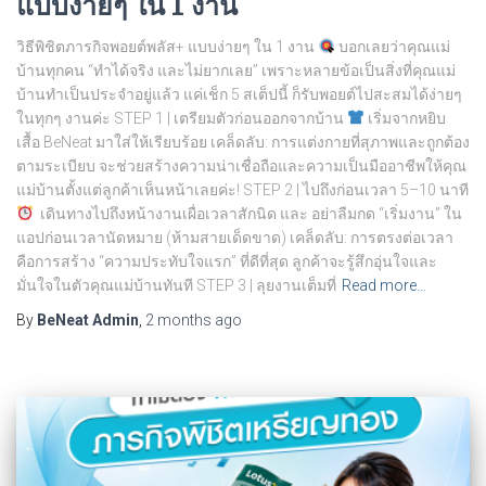
แบบง่ายๆ ใน 1 งาน
วิธีพิชิตภารกิจพอยต์พลัส+ แบบง่ายๆ ใน 1 งาน
บอกเลยว่าคุณแม่
บ้านทุกคน “ทำได้จริง และไม่ยากเลย” เพราะหลายข้อเป็นสิ่งที่คุณแม่
บ้านทำเป็นประจำอยู่แล้ว แค่เช็ก 5 สเต็ปนี้ ก็รับพอยต์ไปสะสมได้ง่ายๆ
ในทุกๆ งานค่ะ STEP 1 | เตรียมตัวก่อนออกจากบ้าน
เริ่มจากหยิบ
เสื้อ BeNeat มาใส่ให้เรียบร้อย เคล็ดลับ: การแต่งกายที่สุภาพและถูกต้อง
ตามระเบียบ จะช่วยสร้างความน่าเชื่อถือและความเป็นมืออาชีพให้คุณ
แม่บ้านตั้งแต่ลูกค้าเห็นหน้าเลยค่ะ! STEP 2 | ไปถึงก่อนเวลา 5–10 นาที
เดินทางไปถึงหน้างานเผื่อเวลาสักนิด และ อย่าลืมกด “เริ่มงาน” ใน
แอปก่อนเวลานัดหมาย (ห้ามสายเด็ดขาด) เคล็ดลับ: การตรงต่อเวลา
คือการสร้าง “ความประทับใจแรก” ที่ดีที่สุด ลูกค้าจะรู้สึกอุ่นใจและ
มั่นใจในตัวคุณแม่บ้านทันที STEP 3 | ลุยงานเต็มที่
Read more…
By
BeNeat Admin
,
2 months
ago