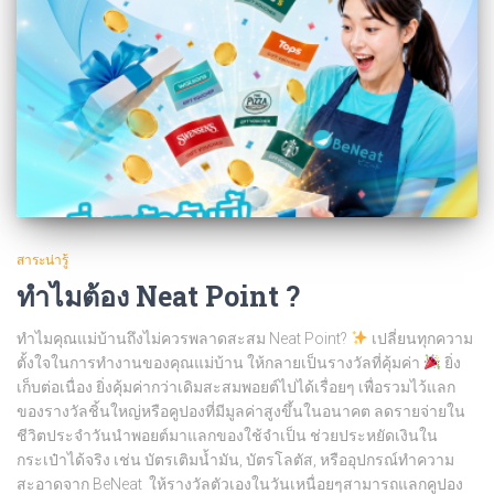
สาระน่ารู้
ทำไมต้อง Neat Point ?
ทำไมคุณแม่บ้านถึงไม่ควรพลาดสะสม Neat Point?
เปลี่ยนทุกความ
ตั้งใจในการทำงานของคุณแม่บ้าน ให้กลายเป็นรางวัลที่คุ้มค่า
ยิ่ง
เก็บต่อเนื่อง ยิ่งคุ้มค่ากว่าเดิมสะสมพอยต์ไปได้เรื่อยๆ เพื่อรวมไว้แลก
ของรางวัลชิ้นใหญ่หรือคูปองที่มีมูลค่าสูงขึ้นในอนาคต ลดรายจ่ายใน
ชีวิตประจำวันนำพอยต์มาแลกของใช้จำเป็น ช่วยประหยัดเงินใน
กระเป๋าได้จริง เช่น บัตรเติมน้ำมัน, บัตรโลตัส, หรืออุปกรณ์ทำความ
สะอาดจาก BeNeat ให้รางวัลตัวเองในวันเหนื่อยๆสามารถแลกคูปอง