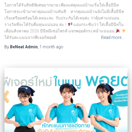
โอกาสได้รับสิทธิพิเศษมากมาย เพียงแค่คุณแม่บ้านเริ่มใส่เสื้อบีนีท
โอกาสจะเข้ามาหาคุณแม่บ้านทันที .. หากคุณแม่บ้านยังไม่มีเสื้อบีนีท
เริ่มเตรียมพร้อมได้เลยนะคะ รับประกันได้เลยค่ะ ว่าคุ้มค่าแน่นอน
รางวัลที่จะได้รับคืนทุนแน่นอน ค่ะ !
แอบกระซิบว่า ใส่เสื้อบีนีทใน
เดือนสิงหาคม 2026 บีนีทมีเซอไพรส์ แจกพอยต์กระหน่ำแน่นอน
ได้รับคะแนนจากฟีเจอร์พอยต์
Read more…
By
BeNeat Admin
,
1 month
ago